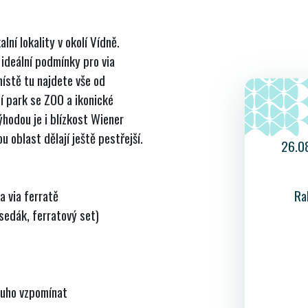
ní lokality v okolí Vídně.
 ideální podmínky pro via
místě tu najdete vše od
í park se ZOO a ikonické
výhodou je i blízkost Wiener
 oblast dělají ještě pestřejší.
26.0
Ra
a via ferratě
sedák, ferratový set)
ouho vzpomínat