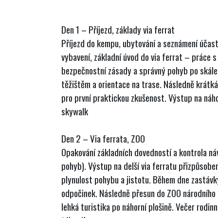
Den 1 – Příjezd, základy via ferrat
Příjezd do kempu, ubytování a seznámení účas
vybavení, základní úvod do via ferrat – práce 
bezpečnostní zásady a správný pohyb po skále.
těžištěm a orientace na trase. Následně krátká
pro první praktickou zkušenost. Výstup na náho
skywalk
Den 2 – Via ferrata, ZOO
Opakování základních dovedností a kontrola ná
pohyb). Výstup na delší via ferratu přizpůsob
plynulost pohybu a jistotu. Během dne zastávk
odpočinek. Následně přesun do ZOO národního
lehká turistika po náhorní plošině. Večer rodin