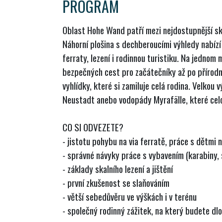
PROGRAM
Oblast Hohe Wand patří mezi nejdostupnější skal
Náhorní plošina s dechberoucími výhledy nabízí
ferraty, lezení i rodinnou turistiku. Na jednom 
bezpečných cest pro začátečníky až po přírodn
vyhlídky, které si zamiluje celá rodina. Velkou 
Neustadt anebo vodopády Myrafälle, které celou
CO SI ODVEZETE?
- jistotu pohybu na via ferratě, práce s dětmi n
- správné návyky práce s vybavením (karabiny, 
- základy skalního lezení a jištění
- první zkušenost se slaňováním
- větší sebedůvěru ve výškách i v terénu
- společný rodinný zážitek, na který budete dl