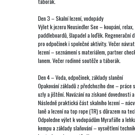
táborák.
Den 3 – Skalní lezení, vodopády
Výlet k jezeru Neusiedler See – koupání, relax,
paddleboardů, šlapadel a loďěk. Regenerační de
pro odpočinek i společné aktivity. Večer návra
lezení – seznámení s materiálem, partner check
lanem. Večer rodinné soutěže a táborák.
Den 4 – Voda, odpočinek, základy slanění
Opakování základů z předchozího dne – práce s
uzly a jištění. Navázání na získané dovednosti a 
Následně praktická část skalního lezení – nácvi
laně a lezení na top rope (TR) s důrazem na tec
Odpoledne výlet k vodopádům Myrafälle a lehká
kempu a základy slaňování – vysvětlení technik