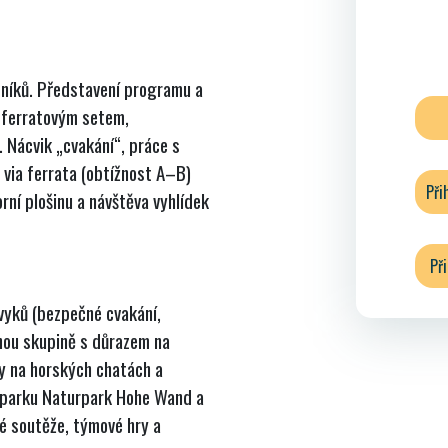
tníků. Představení programu a
s ferratovým setem,
 Nácvik „cvakání“, práce s
 via ferrata (obtížnost A–B)
Při
rní plošinu a návštěva vyhlídek
Př
vyků (bezpečné cvakání,
enou skupině s důrazem na
y na horských chatách a
 parku Naturpark Hohe Wand a
né soutěže, týmové hry a