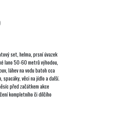
)
atový set, helma, prsní úvazek
cké lano 50-60 metrů výhodou,
obuv, láhev na vodu batoh cca
spacáky, věci na jídlo a další.
měsíc před začátkem akce
čení kompletního či dílčího