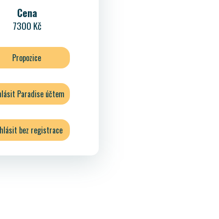
Cena
7300 Kč
Propozice
hlásit Paradise účtem
ihlásit bez registrace