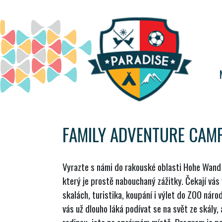
FAMILY ADVENTURE CAM
Vyrazte s námi do rakouské oblasti Hohe Wand
který je prostě nabouchaný zážitky. Čekají vás 
skalách, turistika, koupání i výlet do ZOO ná
vás už dlouho láká podívat se na svět ze skály, 