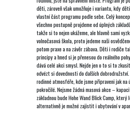
rodinou, jste na správném místě. Program je p
děti, zároveň však umožňuje i variantu, kdy děti 
vlastní část programu podle sebe. Celý koncept
všechno postupně projdeme od úplných základů
takže si to nejen ukážeme, ale hlavně sami vyz
volnočasová škola, proto jedeme naši osvědčenou
potom praxe a na závěr zábava. Děti i rodiče tak
principy a hned si je přenesou do reálného pohy
dává celé akci smysl. Nejde jen o to si to zkusi
odvézt si dovednosti do dalších dobrodružství.
rodinné atmosféře, kde jsme připraveni jak na ú
pokročilé. Nejsme žádná masová akce – kapacit
základnou bude Hohe Wand Blick Camp, který le
alternativně je možné zajistit i ubytování v apa