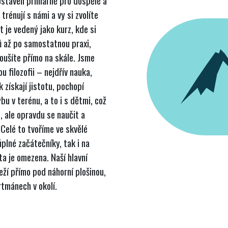
ostaven primárně pro dospělé a
trénují s námi a vy si zvolíte
 je vedený jako kurz, kde si
 až po samostatnou praxi,
koušíte přímo na skále. Jsme
 filozofii – nejdřív nauka,
 získají jistotu, pochopí
bu v terénu, a to i s dětmi, což
t, ale opravdu se naučit a
 Celé to tvoříme ve skvělé
plné začátečníky, tak i na
a je omezena. Naší hlavní
ží přímo pod náhorní plošinou,
rtmánech v okolí.