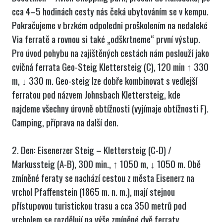
cca 4–5 hodinách cesty nás čeká ubytováním se v kempu.
Pokračujeme v brzkém odpoledni proškolením na nedaleké
Via ferratě a rovnou si také „odškrtneme“ první výstup.
Pro úvod pohybu na zajištěných cestách nám poslouží jako
cvičná ferrata Geo-Steig Klettersteig (C), 120 min ↑ 330
m, ↓ 330 m. Geo-steig lze dobře kombinovat s vedlejší
ferratou pod názvem Johnsbach Klettersteig, kde
najdeme všechny úrovně obtížnosti (vyjímaje obtížnosti F).
Camping, příprava na další den.
2. Den: Eisenerzer Steig – Klettersteig (C-D) /
Markussteig (A-B), 300 min., ↑ 1050 m, ↓ 1050 m. Obě
zmíněné feraty se nachází cestou z města Eisenerz na
vrchol Pfaffenstein (1865 m. n. m.), mají stejnou
přístupovou turistickou trasu a cca 350 metrů pod
vrcholem se rozdělují na výše zmíněné dvě ferraty.