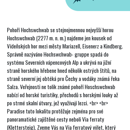
Pohoří Hochswchwab se stejnojmennou nejvyšší horou
Hochswchwab (2277 m. n. m.) najdeme jen kousek od
Vídeňských hor mezi městy Mariazell, Eisenerz a Kindberg.
Správně nazýváno Hochswchwab- gruppe spadá do
systému Severních vápencových Alp a ukrývá na jižní
straně horského hřebene hned několik ostrých štítů, na
straně severní jej obtéká pro Čechy a vodáky známá řeka
Salza. Veřejnosti ne tolik známé pohoří Hoschswchwab
nabízí od horské turistiky, přechodů s horskými louky až
po strmé skalní útvary, jež využívají lezci. <br> <br>
Paradise tuto lokalitu protěžuje zejména pro své
panoramatické zajištěné cesty neboli Via ferraty
(Klettersteig). Zveme Vás na Via ferratový výlet, který