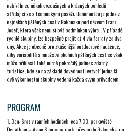
nabízí hned několik vzdušných a krásných pohledů
střídající se s technickými pasáži. Dominantou je jedna z
nejdelších jištěných cest v Rakousku pod názvem Franz
Josef, která však nemusí být podmínkou výletu. V případě
rychlé skupiny, lze bezpečně projít až 4 via ferraty za dva
dny. Akce je obecně pro zkušenější outdoorové nadšence,
díky variabilitě a množství okolních jištěných cest se však
může přihlásit také mírně pokročilý jedinec zdatný
turistice, kdy se na základě dovednosti vytvoří jedna či
dvě výkonnostní skupiny vedená každá svým průvodcem!
PROGRAM
1. Den: Sraz v ranních hodinách, cca 7:00, parkoviště
Decathlon – Avion Shopping park, přesun do Rakouska, po