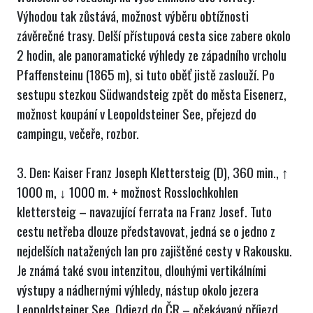
Výhodou tak zůstává, možnost výběru obtížnosti
závěrečné trasy. Delší přístupová cesta sice zabere okolo
2 hodin, ale panoramatické výhledy ze západního vrcholu
Pfaffensteinu (1865 m), si tuto oběť jistě zaslouží. Po
sestupu stezkou Südwandsteig zpět do města Eisenerz,
možnost koupání v Leopoldsteiner See, přejezd do
campingu, večeře, rozbor.
3. Den: Kaiser Franz Joseph Klettersteig (D), 360 min., ↑
1000 m, ↓ 1000 m. + možnost Rosslochkohlen
klettersteig – navazující ferrata na Franz Josef. Tuto
cestu netřeba dlouze představovat, jedná se o jedno z
nejdelších natažených lan pro zajištěné cesty v Rakousku.
Je známá také svou intenzitou, dlouhými vertikálními
výstupy a nádhernými výhledy, nástup okolo jezera
Leopoldsteiner See. Odjezd do ČR – očekávaný příjezd