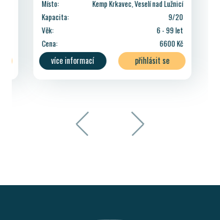
Místo:
Kemp Krkavec, Veselí nad Lužnicí
Kapacita:
9/20
Věk:
6 - 99 let
Cena:
6600 Kč
více informací
přihlásit se
přihlásit Paradise účtem
přihlásit bez registrace
zpět