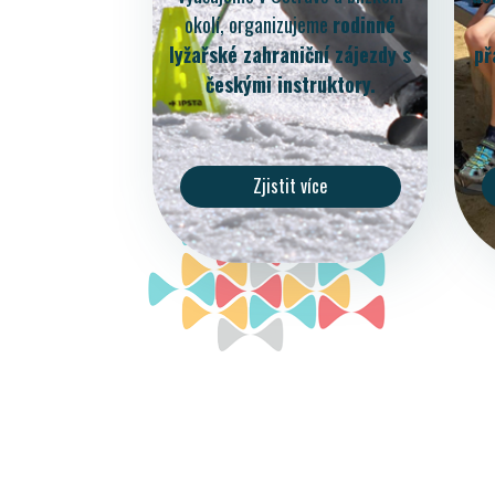
okolí, organizujeme
rodinné
lyžařské zahraniční zájezdy s
př
českými instruktory.
Zjistit více