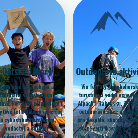
Dětské tábory
Outdoorové aktiv
Léto plné her, pohybu a
Via ferraty, vysokohors
přátelství v Beskydech i
turistika a vodní expedic
ravě.
Pořádáme
příměstské i
Alpách i Rakousku.
Pořád
ytové letní tábory
zaměřené
outdoorové akce a proje
na
cyklistiku, horolezení,
pro dospělé, skupiny i rod
vodáctví a outdoor
vedené certifikovanými hors
brodružství.
Paradise tábory
průvodci. Vyzkoušejte
via fer