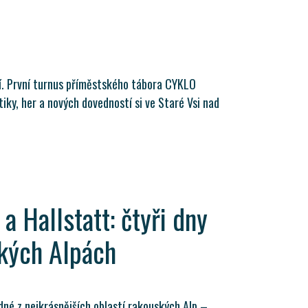
tí. První turnus příměstského tábora CYKLO
iky, her a nových dovedností si ve Staré Vsi nad
a Hallstatt: čtyři dny
ských Alpách
edné z nejkrásnějších oblastí rakouských Alp –