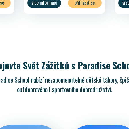
více informací
přihlásit se
víc
 se
přihlásit Paradise účtem
přihlásit bez registrace
zpět
jevte Svět Zážitků s Paradise Sch
aradise School nabízí nezapomenutelné dětské tábory, špi
outdoorového i sportovního dobrodružství.