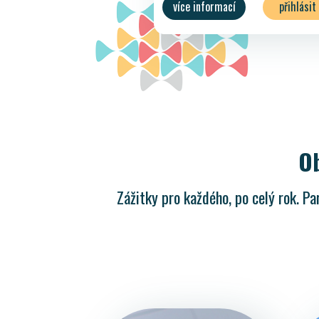
více informací
přihlásit
přihlásit Paradise účtem
přihlásit bez registrace
zpět
Ob
Zážitky pro každého, po celý rok. P