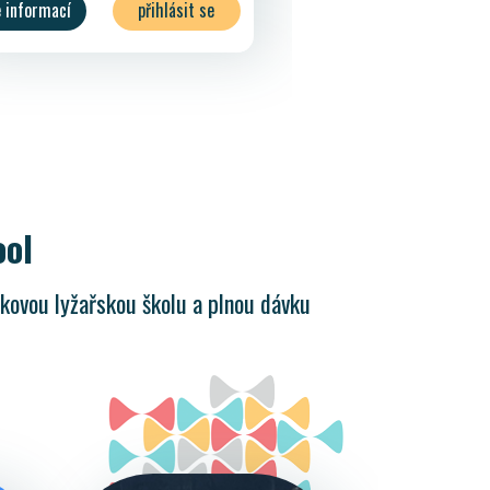
e informací
přihlásit se
přihlásit Paradise účtem
přihlásit bez registrace
zpět
ool
čkovou lyžařskou školu a plnou dávku