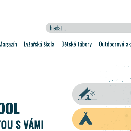
Magazín
Lyžařská škola
Dětské tábory
Outdoorové akt
OOL
TOU S VÁMI