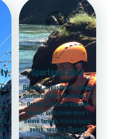
ity
Sportovní akce
ká
Běžecké, cyklistické a halové
e v
sportovní akce v Beskydech a
áme
Ostravě.
Pořádáme
běžecké
kty
závody, cyklistické výzvy i
iny
,
halové turnaje
, které propojují
kými
pohyb, soutěž a férovou
raty,
atmosféru.