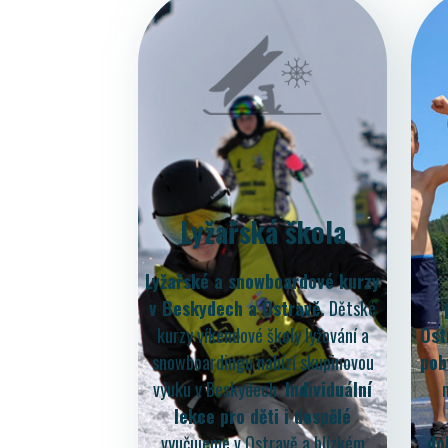
Lyžařská škola
Lyžařské a snowboardové kurzy
v Beskydech a Ostravě.
Dětské
kurzy víkendové školy lyžování a
Ost
snowboardingu nabízí skupinovou
pob
výuku v Beskydech.
Individuální
lekce pro děti i dospělé
vyučujeme v Ostravě a blízkém
do