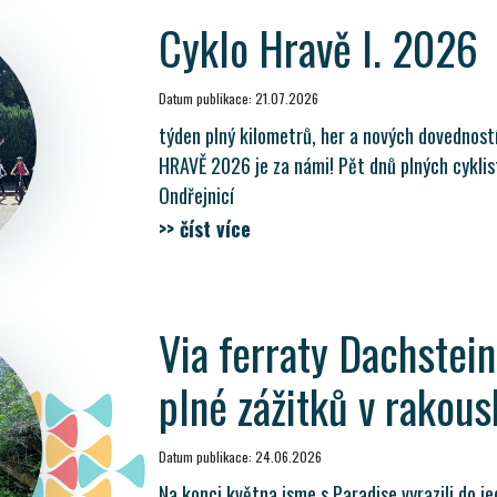
Cyklo Hravě I. 2026
Datum publikace: 21.07.2026
týden plný kilometrů, her a nových dovednos
HRAVĚ 2026 je za námi! Pět dnů plných cyklist
Ondřejnicí
>> číst více
Via ferraty Dachstein 
plné zážitků v rakou
Datum publikace: 24.06.2026
Na konci května jsme s Paradise vyrazili do j