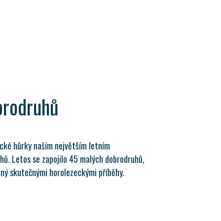
brodruhů
ické hůrky naším největším letním
ů. Letos se zapojilo 45 malých dobrodruhů,
aný skutečnými horolezeckými příběhy.