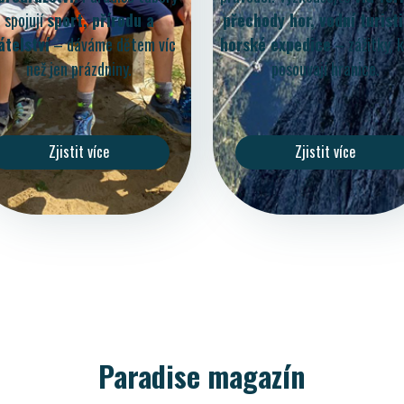
spojují
sport, přírodu a
přechody hor, vodní turisti
átelství
– dáváme dětem víc
horské expedice
– zážitky, 
než jen prázdniny.
posouvají hranice.
Zjistit více
Zjistit více
Paradise magazín