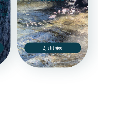
ku i
které
Zjistit více