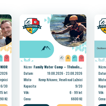
Název:
Family Water Camp – Třeboňsko
Název
UNIOR
Datum:
19.08.2026 - 23.08.2026
Datu
.2026
Místo:
Kemp Krkavec, Veselí nad Lužnicí
Místo
ejnicí
Kapacita:
9/20
Kapac
6/30
Věk:
6 - 99 let
Věk:
 15 let
Cena:
6600 Kč
Cena:
90 Kč